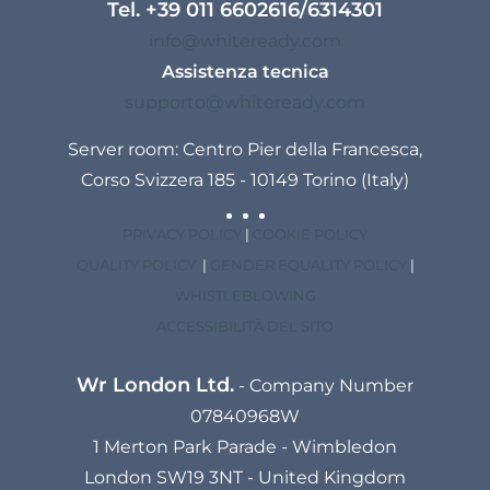
Tel.
+39 011 6602616
/
6314301
info@whiteready.com
Assistenza tecnica
supporto@whiteready.com
Server room: Centro Pier della Francesca,
Corso Svizzera 185 - 10149 Torino (Italy)
PRIVACY POLICY
|
COOKIE POLICY
QUALITY POLICY
|
GENDER EQUALITY POLICY
|
WHISTLEBLOWING
ACCESSIBILITÀ DEL SITO
Wr London Ltd.
- Company Number
07840968W
1 Merton Park Parade - Wimbledon
London SW19 3NT - United Kingdom