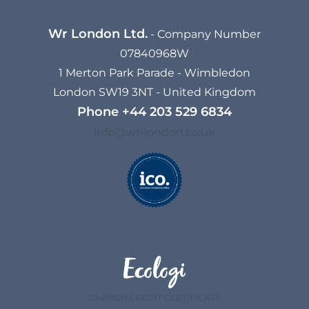
Wr London Ltd.
- Company Number
07840968W
1 Merton Park Parade - Wimbledon
London SW19 3NT - United Kingdom
Phone
+44 203 529 6834​
info@wr-london.co.uk
CARBON CREDIT CERTIFICATE