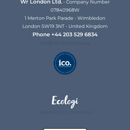
Wr London Ltd.
- Company Number
07840968W
1 Merton Park Parade - Wimbledon
London SW19 3NT - United Kingdom
Phone
+44 203 529 6834​
info@wr-london.co.uk
CARBON CREDIT CERTIFICATE