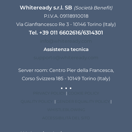
Whiteready s.r.l. SB
(Società Benefit)
P.I.V.A. 09118910018
Via Gianfrancesco Re 3 - 10146 Torino (Italy)
Tel.
+39 011 6602616
/
6314301
info@whiteready.com
Assistenza tecnica
supporto@whiteready.com
Server room: Centro Pier della Francesca,
Corso Svizzera 185 - 10149 Torino (Italy)
PRIVACY POLICY
|
COOKIE POLICY
QUALITY POLICY
|
GENDER EQUALITY POLICY
|
WHISTLEBLOWING
ACCESSIBILITÀ DEL SITO